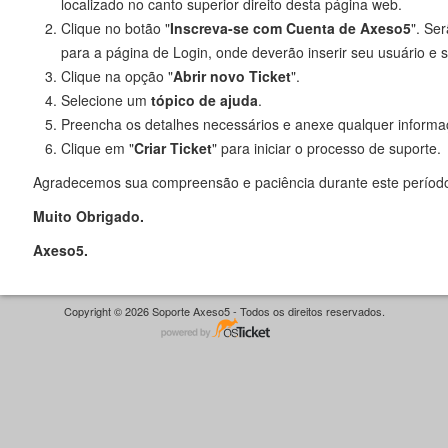
localizado no canto superior direito desta página web.
Clique no botão "
Inscreva-se com Cuenta de Axeso5
". Se
para a página de Login, onde deverão inserir seu usuário e
Clique na opção "
Abrir novo Ticket
".
Selecione um
tópico de ajuda
.
Preencha os detalhes necessários e anexe qualquer informa
Clique em "
Criar Ticket
" para iniciar o processo de suporte.
Agradecemos sua compreensão e paciência durante este período
Muito Obrigado.
Axeso5.
Copyright © 2026 Soporte Axeso5 - Todos os direitos reservados.